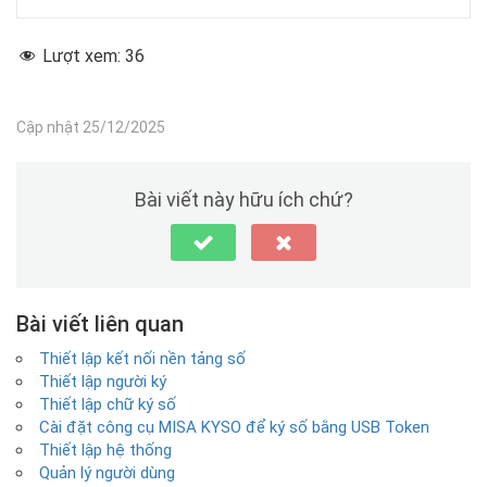
Lượt xem:
36
Cập nhật 25/12/2025
Bài viết này hữu ích chứ?
Bài viết liên quan
Thiết lập kết nối nền tảng số
Thiết lập người ký
Thiết lập chữ ký số
Cài đặt công cụ MISA KYSO để ký số bằng USB Token
Thiết lập hệ thống
Quản lý người dùng