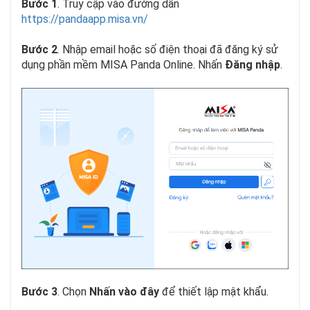
Bước 1
.
Truy cập vào đường dẫn
https://pandaapp.misa.vn/
Bước 2
.
Nhập email hoặc số điện thoại đã đăng ký sử
dụng phần mềm MISA Panda Online. Nhấn
Đăng nhập
.
Bước 3
.
Chọn
Nhấn vào đây
để thiết lập mật khẩu.