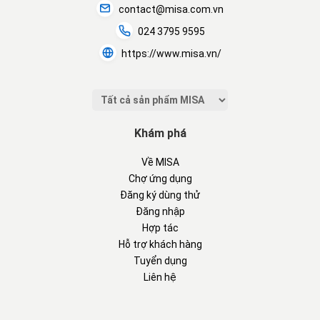
contact@misa.com.vn
024 3795 9595
https://www.misa.vn/
Khám phá
Về MISA
Chợ ứng dụng
Đăng ký dùng thử
Đăng nhập
Hợp tác
Hỗ trợ khách hàng
Tuyển dụng
Liên hệ